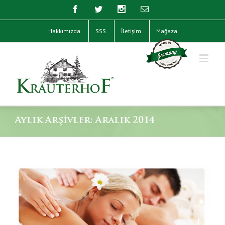
Hakkımızda
SSS
İletişim
Mağaza
Aylık Arşivler:
Aralık 2014