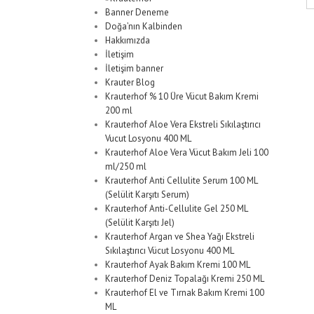
Banner Deneme
Doğa’nın Kalbinden
Hakkımızda
İletişim
İletişim banner
Krauter Blog
Krauterhof % 10 Üre Vücut Bakım Kremi
200 ml
Krauterhof Aloe Vera Ekstreli Sıkılaştırıcı
Vucut Losyonu 400 ML
Krauterhof Aloe Vera Vücut Bakım Jeli 100
ml/250 ml
Krauterhof Anti Cellulite Serum 100 ML
(Selülit Karşıtı Serum)
Krauterhof Anti-Cellulite Gel 250 ML
(Selülit Karşıtı Jel)
Krauterhof Argan ve Shea Yağı Ekstreli
Sıkılaştırıcı Vücut Losyonu 400 ML
Krauterhof Ayak Bakım Kremi 100 ML
Krauterhof Deniz Topalağı Kremi 250 ML
Krauterhof El ve Tırnak Bakım Kremi 100
ML