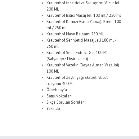
Krauterhof İnceltici ve Sıkılaştırıcı Vücut Jeli
200 ML
Krauterhof Isıtıcı Masaj Jeli 100 ml / 250 ml
Krauterhof Kırmızı Asma Yaprağı Kremi 100
ml / 250 ml
Krauterhof Nasır Balsamı 250 ML
Krauterhof Serinletici Masaj Jeli 100 ml /
250 ml
Krauterhof Snail Extract Gel 100 ML
(Salyangoz Ekstresi Jeli)
Krauterhof Vazelin (Beyaz Alman Vazelini)
100 ML
Krauterhof Zeytinyağı Ekstreli Vücut
Losyonu 400 ML
Örnek sayfa
Satış Noktaları
Sıkça Sorulan Sorular
Yakında