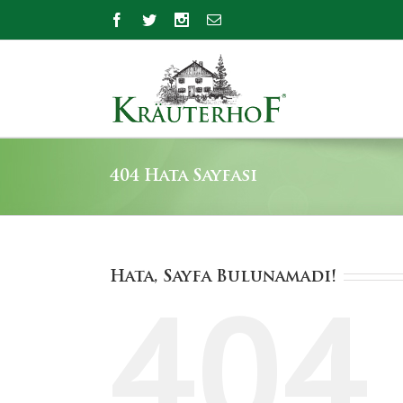
404 Hata Sayfası
Hata, Sayfa Bulunamadı!
404