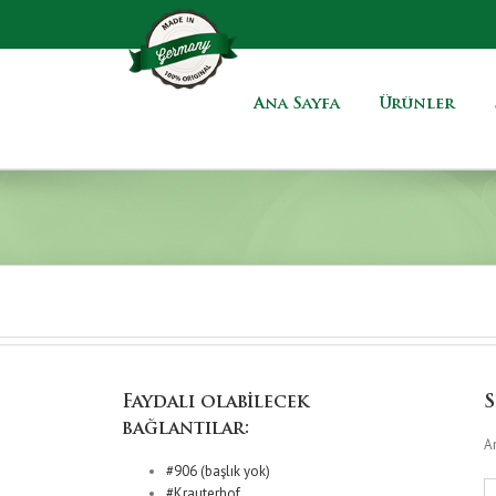
Ana Sayfa
Ürünler
Faydalı olabilecek
S
bağlantılar:
Ar
#906 (başlık yok)
#Krauterhof