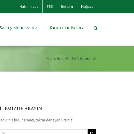
Hakkımızda
SSS
İletişim
Mağaza
Satış Noktaları
Krauter Blog
Ana Sayfa
/
404 - Sayfa bulunamadı!
itemizde arayın
adığınız bulunamadı, tekrar deneyebilirsiniz!