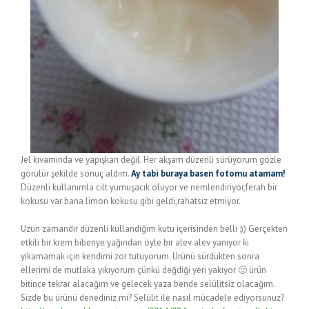
Jel kıvamında ve yapışkan değil. Her akşam düzenli sürüyorum gözle
görülür şekilde sonuç aldım.
Ay tabi buraya basen fotomu atamam!
Düzenli kullanımla cilt yumuşacık oluyor ve nemlendiriyor,ferah bir
kokusu var bana limon kokusu gibi geldi,rahatsız etmiyor.
Uzun zamandır düzenli kullandığım kutu içerisinden belli :)) Gerçekten
etkili bir krem biberiye yağından öyle bir alev alev yanıyor ki
yıkamamak için kendimi zor tutuyorum. Ürünü sürdükten sonra
ellerimi de mutlaka yıkıyorum çünkü değdiği yeri yakıyor 🙂 ürün
bitince tekrar alacağım ve gelecek yaza bende selülitsiz olacağım.
Sizde bu ürünü denediniz mi? Selülit ile nasıl mücadele ediyorsunuz?