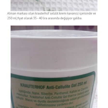
Alman markası olan krauterhof selülit kremi kavanoz içerisinde ve
250 ml,fiyat olarak 35 - 40 lira arasında değişiyor galiba.