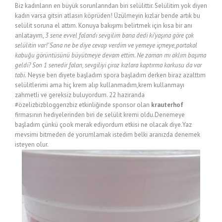
Biz kadınların en büyük sorunlarından biri selülittir. Selülitim yok diyen
kadın varsa gitsin atlasın köprüden! Üzülmeyin kızlar bende artık bu
selülit soruna el attım. Konuya bakışımı belirtmek için kısa bir anı
anlatayım,
3 sene evvel falandı sevgilim bana dedi ki’yaşına göre çok
selülitin var!’ Sana ne be diye cevap verdim ve yemeye içmeye,portakal
kabuğu görüntüsünü büyütmeye devam ettim. Ne zaman mı aklım başıma
geldi? Son 1 senedir falan, sevgiliyi çiroz kızlara kaptırma korkusu da var
tabi.
Neyse ben diyete başladım spora başladım derken biraz azalttım
selülitlerimi ama hiç krem alıp kullanmadım,krem kullanmayı
zahmetli ve gereksiz buluyordum. 22 haziranda
#özelizbizbloggerızbiz etkinliğinde sponsor
olan
krauterhof
firmasının hediyelerinden biri de selülit kremi oldu.Denemeye
başladım çünkü çook merak ediyordum etkisi ne olacak diye.Yaz
mevsimi bitmeden de yorumlamak istedim belki aranızda denemek
isteyen olur.