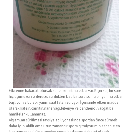
Etkilerine bakacak olursak süper bir ısıtma etkisi var. Kışın sür, bir süre
hiç üşümezsin o derece. Sürdükten kısa bir süre sonra bir yanma etkisi
başlıyor ve bu etki yarım saat falan sürüyor. İçerisinde etken madde
olarak kafein,carnitin,nane yağı,biberiye ve panthenol var,galiba
hamileler kullanamaz.
Akşamları sürülmesi tavsiye ediliyor,aslında spordan önce sürmek
daha iyi olabilir ama uzun zamandır spora gitmiyorum o sebeple en
kısa zamanda ürün bitmeden spora başlasam daha iyi olacak.