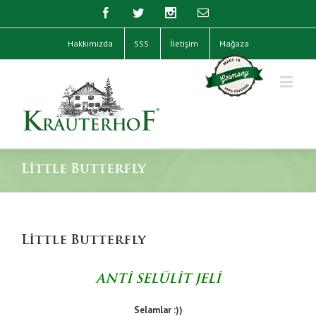
Hakkımızda
SSS
İletişim
Mağaza
Little Butterfly
Little Butterfly
ANTİ SELÜLİT JELİ
Selamlar :))