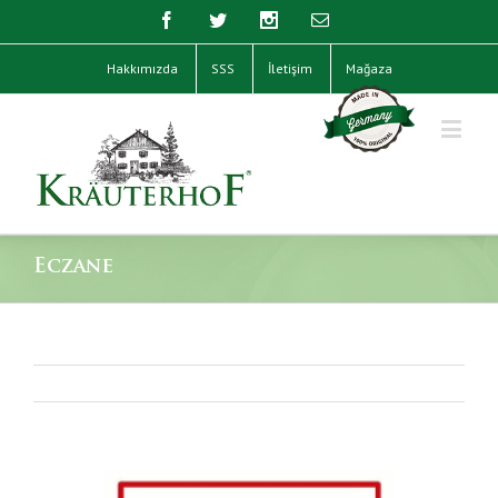
Hakkımızda
SSS
İletişim
Mağaza
Eczane