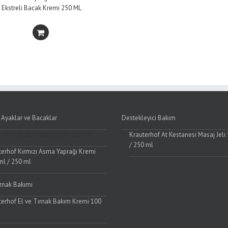
Ekstreli Bacak Kremi 250 ML
 Ayaklar ve Bacaklar
Destekleyici Bakım
terhof Ayak Bakım Kremi 100 ML
Krauterhof At Kestanesi Masaj Jeli
/ 250 ml
terhof Kırmızı Asma Yaprağı Kremi
ml / 250 ml
ırnak Bakımı
terhof El ve Tırnak Bakım Kremi 100