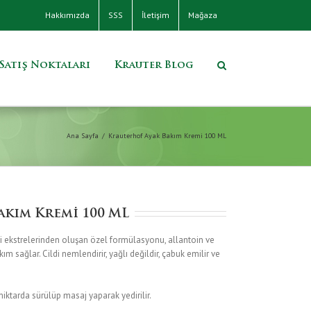
Hakkımızda
SSS
İletişim
Mağaza
Satış Noktaları
Krauter Blog
Ana Sayfa
/
Krauterhof Ayak Bakım Kremi 100 ML
akım Kremi 100 ML
i ekstrelerinden oluşan özel formülasyonu, allantoin ve
akım sağlar. Cildi nemlendirir, yağlı değildir, çabuk emilir ve
ktarda sürülüp masaj yaparak yedirilir.