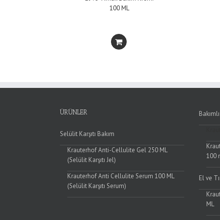
100 ML
ÜRÜNLER
Bakımlı
Krau
Selülit Karşıtı Bakım
Krau
Krauterhof Anti-Cellulite Gel 250 ML
100 
(Selülit Karşıtı Jel)
Krauterhof Anti Cellulite Serum 100 ML
El ve T
(Selülit Karşıtı Serum)
Krau
ML