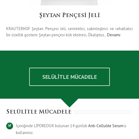
Şeytan Pençesi Jeli
KRAUTERHOF Şeytan Pençesi Jeli, serinletici, sakinleştirici ve rahatlatıcı
bir özellik gösterir. Şeytan pençesi kök ekstresi, Ökaliptus..
Devamı
SELÜLİTLE MÜCADELE
Selülitle Mücadele
İçeriğinde LİPOREDUX bulunan 14 günlük
Anti-Cellulite Serum
‘u
kullanınız.